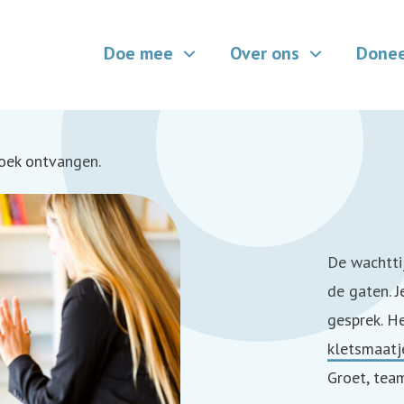
Doe mee
Over ons
Done
oek ontvangen.
De wachtti
de gaten. 
gesprek. H
kletsmaatj
Groet, tea