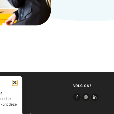
VOLG ONS
t
7.14
goed te
00
e kunt deze
cht