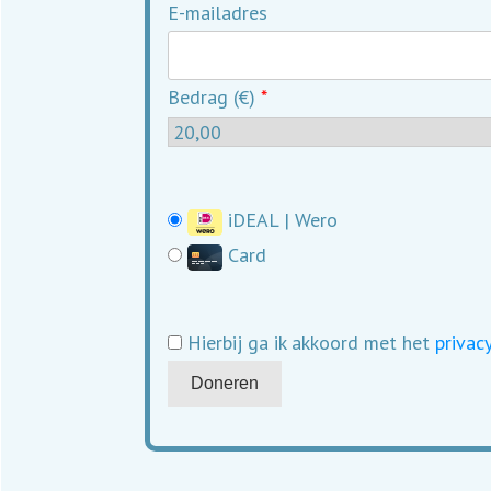
E-mailadres
Bedrag (
€
)
*
iDEAL | Wero
Card
Hierbij ga ik akkoord met het
privac