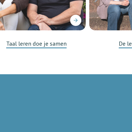
Taal leren doe je samen
De le