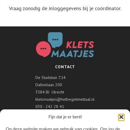
Vraag zonodig de inloggegevens bij je coördinator.
CONTACT
De Stadstuin 7.14
Daltonlaan 200
3584 BJ Utrecht
kletsmaatjes@hetbegintmettaal.nl
030 - 242 28 41
Fijn dat je er bent!
VOLG ONS
Op deze website maken we gebruik van cookies. Om jou de