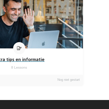
tra tips en informatie
8
Lessons
Nog niet gestart