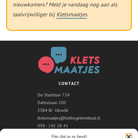
nieuwkomers?
Meld je vandaag nog aan als
taalvrijwilliger bij
Kletsmaatjes
.
CONTACT
De Stadstuin 7.14
Daltonlaan 200
3584 BJ Utrecht
kletsmaatjes@hetbegintmettaal.nl
030 - 242 28 41
Fijn dat je er bent!