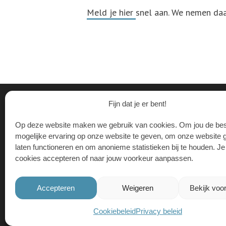
Meld je hier
snel aan. We nemen daa
Fijn dat je er bent!
CONTACT
Op deze website maken we gebruik van cookies. Om jou de bes
De Stadstuin 7.
mogelijke ervaring op onze website te geven, om onze website 
Daltonlaan 200
laten functioneren en om anonieme statistieken bij te houden. J
3584 BJ Utrech
cookies accepteren of naar jouw voorkeur aanpassen.
kletsmaatjes@he
030 - 242 28 4
Accepteren
Weigeren
Bekijk voo
Cookiebeleid
Privacy beleid