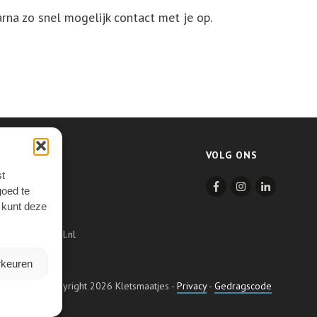
rna zo snel mogelijk contact met je op.
VOLG ONS
t
14
goed te
e kunt deze
t
tbegintmettaal.nl
1
rkeuren
Copyright
2026
Kletsmaatjes
-
Privacy
-
Gedragscode